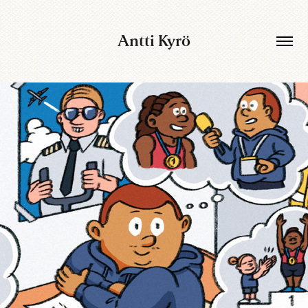
Antti Kyrö
Applåd